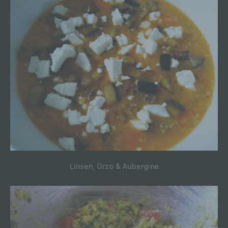
wirtschaftlicher Lage, Gesundheit, persönlicher
Vorlieben, Interessen, Zuverlässigkeit,
Verhalten, Aufenthaltsort oder Ortswechsel
dieser natürlichen Person zu analysieren oder
vorherzusagen.
f) Pseudonymisierung
Pseudonymisierung ist die Verarbeitung
personenbezogener Daten in einer Weise, auf
welche die personenbezogenen Daten ohne
Hinzuziehung zusätzlicher Informationen nicht
mehr einer spezifischen betroffenen Person
zugeordnet werden können, sofern diese
zusätzlichen Informationen gesondert
aufbewahrt werden und technischen und
organisatorischen Maßnahmen unterliegen, die
Linsen, Orzo & Aubergine
gewährleisten, dass die personenbezogenen
Daten nicht einer identifizierten oder
identifizierbaren natürlichen Person zugewiesen
werden.
g) Verantwortlicher oder für die
Verarbeitung Verantwortlicher