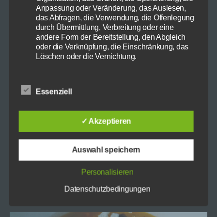
Anpassung oder Veränderung, das Auslesen,
Gefüllte Sellerie – Vorspeise
das Abfragen, die Verwendung, die Offenlegung
durch Übermittlung, Verbreitung oder eine
andere Form der Bereitstellung, den Abgleich
oder die Verknüpfung, die Einschränkung, das
Löschen oder die Vernichtung.
d) Einschränkung der Verarbeitung
Einschränkung der Verarbeitung ist die
Essenziell
Markierung gespeicherter personenbezogener
Daten mit dem Ziel, ihre künftige Verarbeitung
einzuschränken.
✓ Akzeptieren
e) Profiling
Auswahl speichern
Profiling ist jede Art der automatisierten
Verarbeitung personenbezogener Daten, die
darin besteht, dass diese personenbezogenen
Personalisieren
Daten verwendet werden, um bestimmte
Datenschutzbedingungen
persönliche Aspekte, die sich auf eine natürliche
Kartoffelgratin
Person beziehen, zu bewerten, insbesondere,
um Aspekte bezüglich Arbeitsleistung,