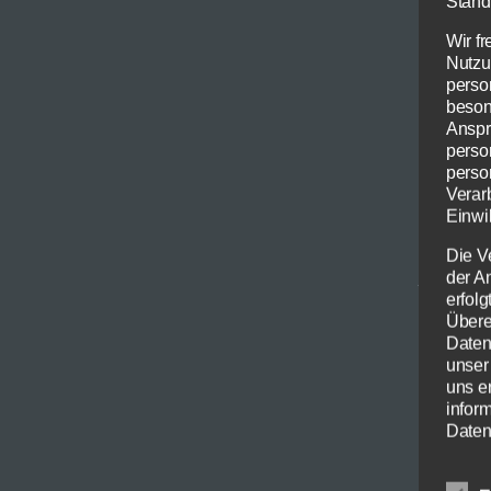
Stand
Wir f
Nutzu
Kochen
perso
beson
Kochen
Anspr
unsere
perso
perso
mensc
Verar
Zusam
Einwil
Die V
Here w
der A
erfol
and cu
Übere
our cu
Daten
unser
uns e
infor
Daten
Wir h