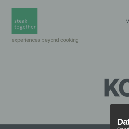
W
steak
experiences beyond cooking
together
Munich
K
Da