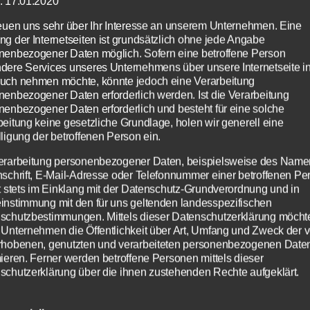
: 17.01.2020
reuen uns sehr über Ihr Interesse an unserem Unternehmen. Eine
ng der Internetseiten ist grundsätzlich ohne jede Angabe
 inspiriert – hier teilen wir unsere Gedanke
nenbezogener Daten möglich. Sofern eine betroffene Person
dere Services unseres Unternehmens über unsere Internetseite i
, Köche und Küche ebenso wie über alles, w
uch nehmen möchte, könnte jedoch eine Verarbeitung
 Kultur ausmacht und mit die Grundlage
nenbezogener Daten erforderlich werden. Ist die Verarbeitung
nenbezogener Daten erforderlich und besteht für eine solche
hlichen Zusammenseins und menschlicher
beitung keine gesetzliche Grundlage, holen wir generell eine
menarbeit.
ligung der betroffenen Person ein.
erarbeitung personenbezogener Daten, beispielsweise des Name
e’d like to share our thought about cooking, c
nschrift, E-Mail-Adresse oder Telefonnummer einer betroffenen Pe
gt stets im Einklang mit der Datenschutz-Grundverordnung und in
isine, as well as about all other elements that 
instimmung mit den für uns geltenden landesspezifischen
lture and, hence, the way we live and work toge
schutzbestimmungen. Mittels dieser Datenschutzerklärung möcht
 Unternehmen die Öffentlichkeit über Art, Umfang und Zweck der 
rhobenen, genutzten und verarbeiteten personenbezogenen Date
mieren. Ferner werden betroffene Personen mittels dieser
schutzerklärung über die ihnen zustehenden Rechte aufgeklärt.
aben als für die Verarbeitung Verantwortlicher zahlreiche technisc