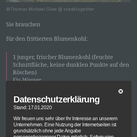
©Thomas Michael Glaw @ steaktogether
Sie brauchen
für den frittierten Blumenkohl:
1 junger, frischer Blumenkohl (feuchte
Schnittfläche, keine dunklen Punkte auf den
Röschen)
Eis-Wasser
½ l Pflanzenöl
ca. 50g Mehl
Datenschutzerklärung
Salz
Stand: 17.01.2020
frisch gemahlener schwarzer Pfeffer
Wir freuen uns sehr über Ihr Interesse an unserem
Unternehmen. Eine Nutzung der Internetseiten ist
Für die Vinaigrette:
grundsätzlich ohne jede Angabe
personenbezogener Daten möglich. Sofern eine