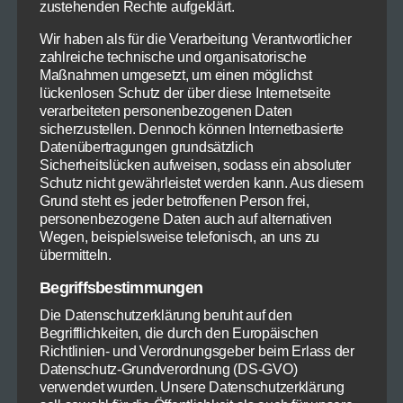
zustehenden Rechte aufgeklärt.
Wir haben als für die Verarbeitung Verantwortlicher
zahlreiche technische und organisatorische
Maßnahmen umgesetzt, um einen möglichst
lückenlosen Schutz der über diese Internetseite
©Thomas Michael Glaw @ steaktogether
verarbeiteten personenbezogenen Daten
sicherzustellen. Dennoch können Internetbasierte
Zunächst wird der Blumenkohl in kleinere
Datenübertragungen grundsätzlich
Röschen zerteilt, dann in Portionen in
Sicherheitslücken aufweisen, sodass ein absoluter
Schutz nicht gewährleistet werden kann. Aus diesem
kochendem Salzwasser blanchiert und
Grund steht es jeder betroffenen Person frei,
anschließend in Eiswasser (ja: Eiswasser. Kaltes
personenbezogene Daten auch auf alternativen
Wasser aus dem Wasserhahn genügt nicht)
Wegen, beispielsweise telefonisch, an uns zu
abgeschreckt.
übermitteln.
Begriffsbestimmungen
Danach trocknet man das Gemüse und wendet
Die Datenschutzerklärung beruht auf den
es in einer Mischung aus Mehl mit einem
Begrifflichkeiten, die durch den Europäischen
Teelöffel Salz und einer guten Prise frisch
Richtlinien- und Verordnungsgeber beim Erlass der
gemahlenem schwarzem Pfeffer.
Datenschutz-Grundverordnung (DS-GVO)
verwendet wurden. Unsere Datenschutzerklärung