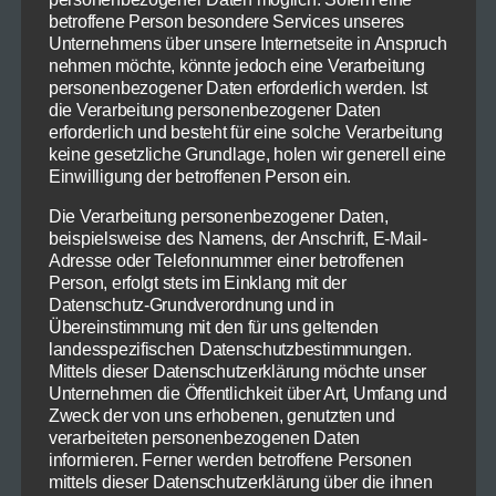
betroffene Person besondere Services unseres
2 EL Pinienkerne
Unternehmens über unsere Internetseite in Anspruch
Sultaninen
nehmen möchte, könnte jedoch eine Verarbeitung
frische Petersilie
personenbezogener Daten erforderlich werden. Ist
die Verarbeitung personenbezogener Daten
Weißweinessig
erforderlich und besteht für eine solche Verarbeitung
1 TL Dijon Senf
keine gesetzliche Grundlage, holen wir generell eine
3 TL Honig
Einwilligung der betroffenen Person ein.
Olivenöl
Die Verarbeitung personenbezogener Daten,
beispielsweise des Namens, der Anschrift, E-Mail-
Adresse oder Telefonnummer einer betroffenen
Person, erfolgt stets im Einklang mit der
Datenschutz-Grundverordnung und in
Übereinstimmung mit den für uns geltenden
landesspezifischen Datenschutzbestimmungen.
Mittels dieser Datenschutzerklärung möchte unser
Unternehmen die Öffentlichkeit über Art, Umfang und
Zweck der von uns erhobenen, genutzten und
verarbeiteten personenbezogenen Daten
informieren. Ferner werden betroffene Personen
mittels dieser Datenschutzerklärung über die ihnen