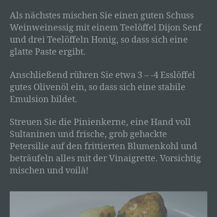
sozialen Identität dieser natürlichen Person sind,
Als nächstes mischen Sie einen guten Schuss
identifiziert werden kann.
Weinweinessig mit einem Teelöffel Dijon Senf
b) betroffene Person
und drei Teelöffeln Honig, so dass sich eine
Betroffene Person ist jede identifizierte oder
glatte Paste ergibt.
identifizierbare natürliche Person, deren
personenbezogene Daten von dem für die
Anschließend rühren Sie etwa 3 – -4 Esslöffel
Verarbeitung Verantwortlichen verarbeitet
gutes Olivenöl ein, so dass sich eine stabile
werden.
Emulsion bildet.
c) Verarbeitung
Streuen Sie die Pinienkerne, eine Hand voll
Verarbeitung ist jeder mit oder ohne Hilfe
automatisierter Verfahren ausgeführte Vorgang
Sultaninen und frische, grob gehackte
oder jede solche Vorgangsreihe im
Petersilie auf den frittierten Blumenkohl und
Zusammenhang mit personenbezogenen Daten
beträufeln alles mit der Vinaigrette. Vorsichtig
wie das Erheben, das Erfassen, die
mischen und voilà!
Organisation, das Ordnen, die Speicherung, die
Anpassung oder Veränderung, das Auslesen,
das Abfragen, die Verwendung, die Offenlegung
durch Übermittlung, Verbreitung oder eine
andere Form der Bereitstellung, den Abgleich