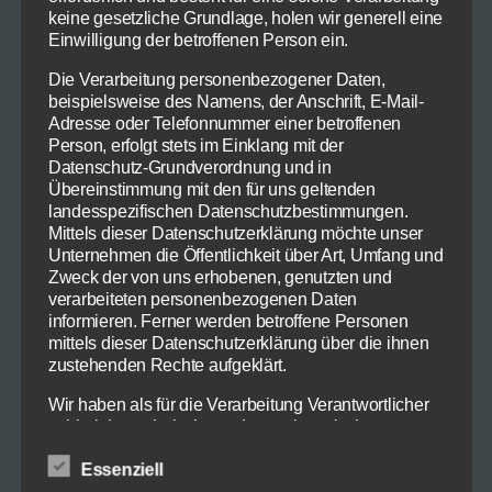
keine gesetzliche Grundlage, holen wir generell eine
500g Ricotta
Einwilligung der betroffenen Person ein.
2i Eier
Die Verarbeitung personenbezogener Daten,
2 Schale 1 unbehandelten Zitrone
beispielsweise des Namens, der Anschrift, E-Mail-
ca. 80g Puderzucker
Adresse oder Telefonnummer einer betroffenen
4 Pfirsiche
Person, erfolgt stets im Einklang mit der
Datenschutz-Grundverordnung und in
Übereinstimmung mit den für uns geltenden
Sie brauchen zudem vier hitzefeste Förmchen.
landesspezifischen Datenschutzbestimmungen.
Mittels dieser Datenschutzerklärung möchte unser
Heizen Sie den Ofen auf 200 Grad vor.
Unternehmen die Öffentlichkeit über Art, Umfang und
Zweck der von uns erhobenen, genutzten und
verarbeiteten personenbezogenen Daten
Buttern Sie sie Förmchen und bestäuben sie mit
informieren. Ferner werden betroffene Personen
Puderzucker.
mittels dieser Datenschutzerklärung über die ihnen
zustehenden Rechte aufgeklärt.
Dann mischen Sie den Ricotta mit dem
Wir haben als für die Verarbeitung Verantwortlicher
Puderzucker und den Zitronenzesten in einer
zahlreiche technische und organisatorische
Schüssel.
Maßnahmen umgesetzt, um einen möglichst
Essenziell
lückenlosen Schutz der über diese Internetseite
Füllen Sie die Mischung anschließend in die