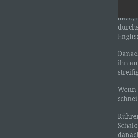
Geben 
dazu, 
durchs
Englis
Danach
ihn an
streifig
Wenn K
schnei
Rühren
Schalo
danach