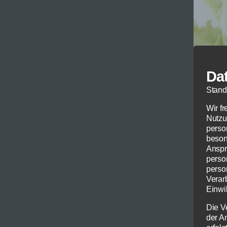
Da
Stand
Wir f
Nutzu
perso
beson
Anspr
perso
perso
Verar
Einwil
© Thoma
Die V
der A