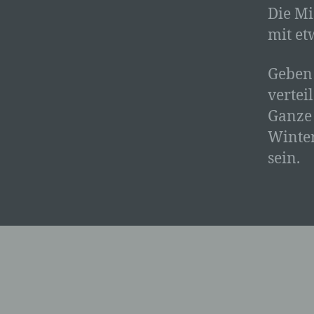
Die Mi
mit et
Geben 
vertei
Ganze 
Winter
sein.