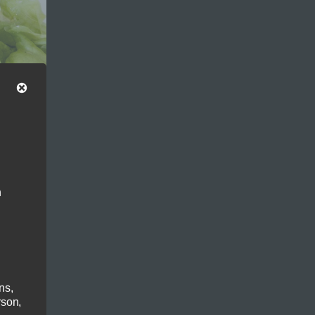
n
ns,
rson,