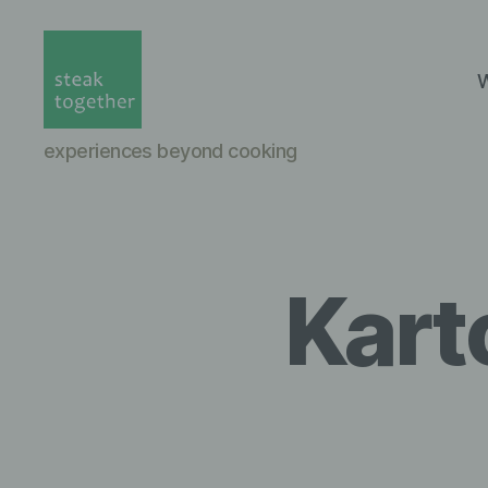
W
steak
experiences beyond cooking
together
Munich
Karto