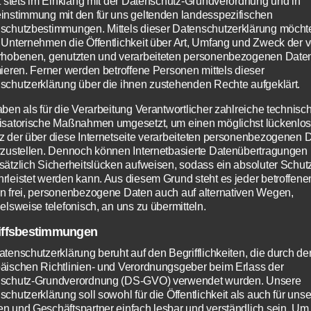
gt stets im Einklang mit der Datenschutz-Grundverordnung und in
auchen:
instimmung mit den für uns geltenden landesspezifischen
schutzbestimmungen. Mittels dieser Datenschutzerklärung möcht
 Unternehmen die Öffentlichkeit über Art, Umfang und Zweck der 
offeln
rhobenen, genutzten und verarbeiteten personenbezogenen Date
mieren. Ferner werden betroffene Personen mittels dieser
ere oder Appenzeller
schutzerklärung über die ihnen zustehenden Rechte aufgeklärt.
halotte
aben als für die Verarbeitung Verantwortlicher zahlreiche technisc
ßwein
isatorische Maßnahmen umgesetzt, um einen möglichst lückenlo
er
z der über diese Internetseite verarbeiteten personenbezogenen 
rzustellen. Dennoch können Internetbasierte Datenübertragungen
l
sätzlich Sicherheitslücken aufweisen, sodass ein absoluter Schutz
me Double
rleistet werden kann. Aus diesem Grund steht es jeder betroffene
n frei, personenbezogene Daten auch auf alternativen Wegen,
on
elsweise telefonisch, an uns zu übermitteln.
erblattsalate (Chicorée, Endivie, Rucola, Feld
iffsbestimmungen
enöl
atenschutzerklärung beruht auf den Begrifflichkeiten, die durch de
ry Essig
äischen Richtlinien- und Verordnungsgeber beim Erlass der
schutz-Grundverordnung (DS-GVO) verwendet wurden. Unsere
nsenf
chutzerklärung soll sowohl für die Öffentlichkeit als auch für uns
n und Geschäftspartner einfach lesbar und verständlich sein. Um