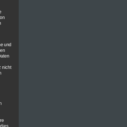
e
von
n
he und
sen
Daten
 nicht
n
salat)
n
ere
 dies