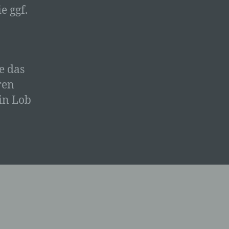
e ggf.
ssen,
er
e das
ten in
ren
ein Lob
fern
 und
e
sen
e
ndere
 und
det.