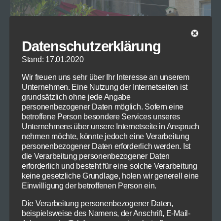
Datenschutzerklärung
Stand: 17.01.2020
Wir freuen uns sehr über Ihr Interesse an unserem
Unternehmen. Eine Nutzung der Internetseiten ist
grundsätzlich ohne jede Angabe
personenbezogener Daten möglich. Sofern eine
betroffene Person besondere Services unseres
Unternehmens über unsere Internetseite in Anspruch
Endlich ist er da – der Sommer – und mit
nehmen möchte, könnte jedoch eine Verarbeitung
steigenden Temperaturen und sinkenden
personenbezogener Daten erforderlich werden. Ist
Corona-Inzidenzwerte wird es Zeit, über
die Verarbeitung personenbezogener Daten
erforderlich und besteht für eine solche Verarbeitung
Urlaub nachzudenken. Immerhin beginnen in
keine gesetzliche Grundlage, holen wir generell eine
den ersten Bundesländern in wenigen Wochen
Einwilligung der betroffenen Person ein.
die Ferien. Da kommt die Spielidee „Ich packe
Die Verarbeitung personenbezogener Daten,
meinen Koffer..“, die sich sowohl in der
beispielsweise des Namens, der Anschrift, E-Mail-
Kaffeepause wie auch auf dem Weg in den