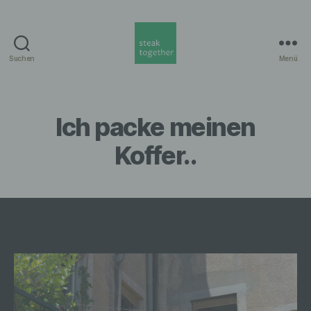
Suchen
Menü
steak
together
Munich
Ich packe meinen
Koffer..