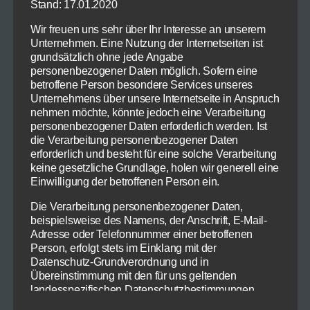
Stand: 17.01.2020
Wir freuen uns sehr über Ihr Interesse an unserem
Unternehmen. Eine Nutzung der Internetseiten ist
grundsätzlich ohne jede Angabe
personenbezogener Daten möglich. Sofern eine
betroffene Person besondere Services unseres
Unternehmens über unsere Internetseite in Anspruch
nehmen möchte, könnte jedoch eine Verarbeitung
personenbezogener Daten erforderlich werden. Ist
die Verarbeitung personenbezogener Daten
Bei den derzeitigen sommerlichen
erforderlich und besteht für eine solche Verarbeitung
keine gesetzliche Grundlage, holen wir generell eine
Temperaturen beschränken wir unsere
Einwilligung der betroffenen Person ein.
körperlichen Aktivitäten gerne auf das
Minimum. Mein heutiger Spielvorschlag ist
Die Verarbeitung personenbezogener Daten,
beispielsweise des Namens, der Anschrift, E-Mail-
daher ein reiner Denksport: die
Adresse oder Telefonnummer einer betroffenen
Assoziationskette.
Person, erfolgt stets im Einklang mit der
Datenschutz-Grundverordnung und in
Die kleine, Kreativität anregende Übung
Übereinstimmung mit den für uns geltenden
landesspezifischen Datenschutzbestimmungen.
kommt völlig ohne Material aus und lässt sich
Mittels dieser Datenschutzerklärung möchte unser
zu zweit aber auch mit einer größeren Gruppe