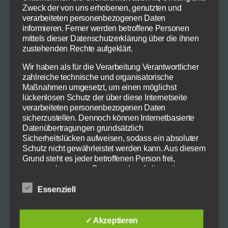
Favorit ist der Waldhonig aus dem Piemont von
Zweck der von uns erhobenen, genutzten und
Breitsamer) ein wenig frisch gemahlenen
verarbeiteten personenbezogenen Daten
informieren. Ferner werden betroffene Personen
Pfeffer (Mörser!) und lassen Sie das Ganze in
mittels dieser Datenschutzerklärung über die ihnen
Alufolie geschlagen bis morgen ruhen.
zustehenden Rechte aufgeklärt.
Des weiteren brauchen einen kleinen Kopf
Wir haben als für die Verarbeitung Verantwortlicher
zahlreiche technische und organisatorische
Blaukraut (oder Rotkohl, je nachdem aus
Maßnahmen umgesetzt, um einen möglichst
welchem Teil Deutschlands Sie kommen).
lückenlosen Schutz der über diese Internetseite
Schneiden Sie das Kraut in feine (FEINE!)
verarbeiteten personenbezogenen Daten
Streifen, werfen Sie den Strunk und alle alten
sicherzustellen. Dennoch können Internetbasierte
Datenübertragungen grundsätzlich
und welken Blätter in den (Bio)Müll und
Sicherheitslücken aufweisen, sodass ein absoluter
gießen Sie 1/4 Liter kochenden Rotwein
Schutz nicht gewährleistet werden kann. Aus diesem
darüber. Lassen Sie das Kraut über Nacht
Grund steht es jeder betroffenen Person frei,
marinieren.
personenbezogene Daten auch auf alternativen
Wegen, beispielsweise telefonisch, an uns zu
übermitteln.
Essenziell
Nun denn:
Begriffsbestimmungen
Gießen Sie das Kraut ab, lassen Sie es in einem
✓ Akzeptieren
Die Datenschutzerklärung beruht auf den