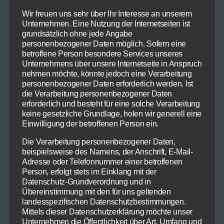
Diese Ente zwischen den Feiertagen ist gar
Wir freuen uns sehr über Ihr Interesse an unserem
nicht so schwer. Zunächst benötigen Sie eine
Unternehmen. Eine Nutzung der Internetseiten ist
Entenbrust. Des weiteren vergessen Sie alle
grundsätzlich ohne jede Angabe
Garzeiten, die Ihnen diverse Kochbücher
personenbezogener Daten möglich. Sofern eine
empfehlen. Die Brust braucht länger. Vertrauen
betroffene Person besondere Services unseres
Unternehmens über unsere Internetseite in Anspruch
Sie mir einfach. Die durchschnittliche Barberie
nehmen möchte, könnte jedoch eine Verarbeitung
Entenbrust aus dm Supermarkt Ihres
personenbezogener Daten erforderlich werden. Ist
Vertrauens braucht etwa 10 Minuten PRO
die Verarbeitung personenbezogener Daten
SEITE.
erforderlich und besteht für eine solche Verarbeitung
keine gesetzliche Grundlage, holen wir generell eine
Einwilligung der betroffenen Person ein.
Aber langsam.
Was ich da heute zusammen gekocht habe,
Die Verarbeitung personenbezogener Daten,
beispielsweise des Namens, der Anschrift, E-Mail-
bedarf der Vorbereitung. Sollten Sie das also
Adresse oder Telefonnummer einer betroffenen
morgen kochen wollen, sollten Sie heute eine
Person, erfolgt stets im Einklang mit der
Entenbrust zu Hause haben. Ritzen Sie die
Datenschutz-Grundverordnung und in
Hautseite rautenförmig ein. geben Sie ein oder
Übereinstimmung mit den für uns geltenden
landesspezifischen Datenschutzbestimmungen.
zwei Löffel Honig darüber (Ich mag keine
Mittels dieser Datenschutzerklärung möchte unser
Schleichwerbung, aber mein persönlicher
Unternehmen die Öffentlichkeit über Art, Umfang und