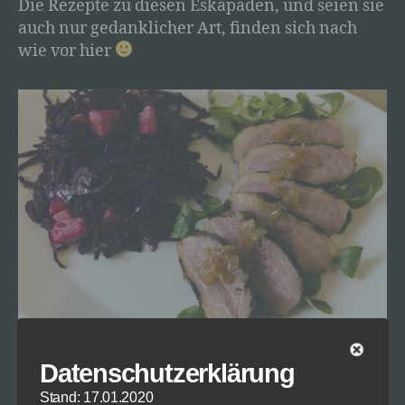
Die Rezepte zu diesen Eskapaden, und seien sie
auch nur gedanklicher Art, finden sich nach
wie vor hier
Entenbrust mit Rotkrautsalat und Honigschalotten – ©
Datenschutzerklärung
Thomas Michael Glaw
Stand: 17.01.2020