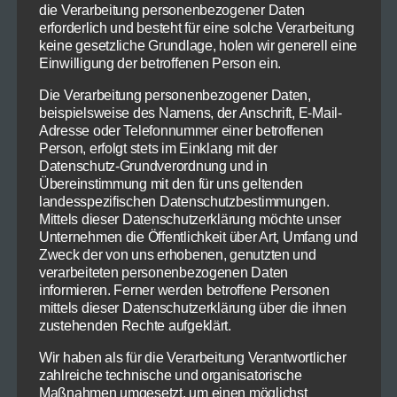
Außerdem brauchen Sie:
die Verarbeitung personenbezogener Daten
erforderlich und besteht für eine solche Verarbeitung
keine gesetzliche Grundlage, holen wir generell eine
Salz
Einwilligung der betroffenen Person ein.
frisch gemahlenen schwarzen
Pfeffer
Die Verarbeitung personenbezogener Daten,
ein paar Zweige
Rosmarin
beispielsweise des Namens, der Anschrift, E-Mail-
Pimenton (geräucherter Chili)
Adresse oder Telefonnummer einer betroffenen
Person, erfolgt stets im Einklang mit der
1
Zitrone (Schale und Saft)
Datenschutz-Grundverordnung und in
eine Handvoll
Parmesan
(fein und frisch
Übereinstimmung mit den für uns geltenden
geriebenen)
landesspezifischen Datenschutzbestimmungen.
Mittels dieser Datenschutzerklärung möchte unser
Unternehmen die Öffentlichkeit über Art, Umfang und
Der Rest ist einfach.
Zweck der von uns erhobenen, genutzten und
verarbeiteten personenbezogenen Daten
Heizen Sie den Ofen auf etwa 180 Grad vor.
informieren. Ferner werden betroffene Personen
mittels dieser Datenschutzerklärung über die ihnen
zustehenden Rechte aufgeklärt.
Waschen Sie das Hähnchen gut innen und
außen mit fließendem kaltem Wasser und
Wir haben als für die Verarbeitung Verantwortlicher
tupfen es mit Küchenpapier gut trocken.
zahlreiche technische und organisatorische
Maßnahmen umgesetzt, um einen möglichst