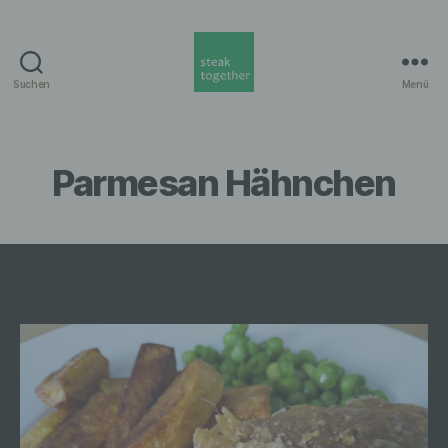
Suchen
Menü
steak
together
Munich
Parmesan Hähnchen