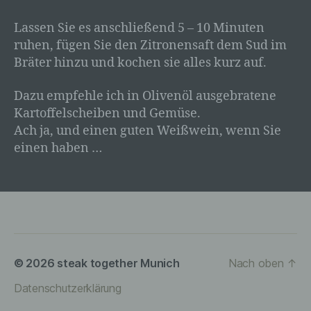
Wir verwenden in dieser Datenschutzerklärung unter
Lassen Sie es anschließend 5 – 10 Minuten
anderem die folgenden Begriffe:
ruhen, fügen Sie den Zitronensaft dem Sud im
a) personenbezogene Daten
Bräter hinzu und kochen sie alles kurz auf.
Personenbezogene Daten sind alle
Dazu empfehle ich in Olivenöl ausgebratene
Informationen, die sich auf eine identifizierte
oder identifizierbare natürliche Person (im
Kartoffelscheiben und Gemüse.
Folgenden „betroffene Person") beziehen. Als
Ach ja, und einen guten Weißwein, wenn Sie
identifizierbar wird eine natürliche Person
einen haben …
angesehen, die direkt oder indirekt,
insbesondere mittels Zuordnung zu einer
Kennung wie einem Namen, zu einer
Kennnummer, zu Standortdaten, zu einer
Online-Kennung oder zu einem oder mehreren
besonderen Merkmalen, die Ausdruck der
physischen, physiologischen, genetischen,
psychischen, wirtschaftlichen, kulturellen oder
© 2026
steak together Munich
Nach oben
↑
sozialen Identität dieser natürlichen Person sind,
identifiziert werden kann.
Datenschutzerklärung
b) betroffene Person