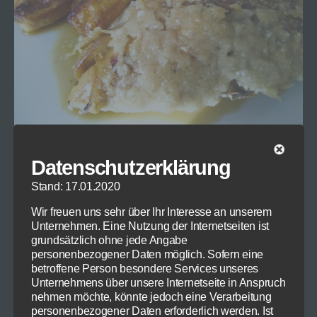
Sie brauchen:
Datenschutzerklärung
Stand: 17.01.2020
1
Hähnchen
. Die Qualität überlasse ich
Wir freuen uns sehr über Ihr Interesse an unserem
Ihnen, meine Hähnchen kommen meistens
Unternehmen. Eine Nutzung der Internetseiten ist
aus Frankreich, und egal, was mir jetzt aus
grundsätzlich ohne jede Angabe
den Medien entgegen schlägt („Esst und kauf
personenbezogener Daten möglich. Sofern eine
betroffene Person besondere Services unseres
Deutsch“): sie schmecken besser. Aber egal.
Unternehmens über unsere Internetseite in Anspruch
Kaufen Sie, was immer Ihnen passt.
nehmen möchte, könnte jedoch eine Verarbeitung
personenbezogener Daten erforderlich werden. Ist