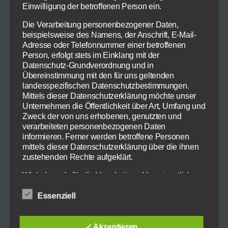
2 Knoblauchzehen (gehackt)
Einwilligung der betroffenen Person ein.
1 Stück Ingwer (etwas 2 EL, gehackt)
Die Verarbeitung personenbezogener Daten,
1 Serrano Chilischote (in dünnen Scheiben)
beispielsweise des Namens, der Anschrift, E-Mail-
1 TL asiatische Fischsauce
Adresse oder Telefonnummer einer betroffenen
1 Dose Kokosmilch – bitte besorgen Sie ein
Person, erfolgt stets im Einklang mit der
gutes, vollfettes Produkt. Meine Lieblings
Datenschutz-Grundverordnung und in
Übereinstimmung mit den für uns geltenden
Kokosmilch gibt es momentan bei Edeka (das
landesspezifischen Datenschutzbestimmungen.
soll aber keine Schleichwerbung sein)
Mittels dieser Datenschutzerklärung möchte unser
1 TL Mascobado Zucker
Unternehmen die Öffentlichkeit über Art, Umfang und
1 Hand voll Cilantro (Korianderblätter)
Zweck der von uns erhobenen, genutzten und
verarbeiteten personenbezogenen Daten
1 fein geschnittene Frühlingszwiebel
informieren. Ferner werden betroffene Personen
1 Limette
mittels dieser Datenschutzerklärung über die ihnen
zustehenden Rechte aufgeklärt.
Sautieren Sie Zwiebel, Knoblauch, Ingwer und
Wir haben als für die Verarbeitung Verantwortlicher
Chilischote in einer Pfanne bei milder Hitze.
zahlreiche technische und organisatorische
Nach ein paar Minuten fügen sie Kokosmilch,
Essenziell
Maßnahmen umgesetzt, um einen möglichst
Fischsauce und den Zucker hinzu.
lückenlosen Schutz der über diese Internetseite
verarbeiteten personenbezogenen Daten
sicherzustellen. Dennoch können Internetbasierte
✓ Akzeptieren