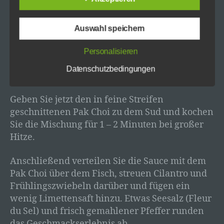
Wenn der Zucker sich unter Rühren aufgelöst
Datenübertragungen grundsätzlich
hat, reduzieren Sie die Hitze und fügen dem
Sicherheitslücken aufweisen, sodass ein absoluter
köchelnden Sud die Fischfilets hinzu.
Auswahl speichern
Schutz nicht gewährleistet werden kann. Aus diesem
Grund steht es jeder betroffenen Person frei,
personenbezogene Daten auch auf alternativen
Wenn der Fisch gar ist (nach 6-8 Minuten)
Personalisieren
Wegen, beispielsweise telefonisch, an uns zu
entnehmen Sie ihn und geben ihn in
übermitteln.
Datenschutzbedingungen
vorgewärmte Teller.
Begriffsbestimmungen
Geben Sie jetzt den in feine Streifen
Die Datenschutzerklärung beruht auf den
geschnittenen Pak Choi zu dem Sud und kochen
Begrifflichkeiten, die durch den Europäischen
Richtlinien- und Verordnungsgeber beim Erlass der
Sie die Mischung für 1 – 2 Minuten bei großer
Datenschutz-Grundverordnung (DS-GVO)
Hitze.
verwendet wurden. Unsere Datenschutzerklärung
soll sowohl für die Öffentlichkeit als auch für unsere
Anschließend verteilen Sie die Sauce mit dem
Kunden und Geschäftspartner einfach lesbar und
verständlich sein. Um dies zu gewährleisten,
Pak Choi über dem Fisch, streuen Cilantro und
möchten wir vorab die verwendeten Begrifflichkeiten
Frühlingszwiebeln darüber und fügen ein
erläutern.
wenig Limettensaft hinzu. Etwas Seesalz (Fleur
du Sel) und frisch gemahlener Pfeffer runden
Wir verwenden in dieser Datenschutzerklärung unter
anderem die folgenden Begriffe:
das Geschmackserlebnis ab.