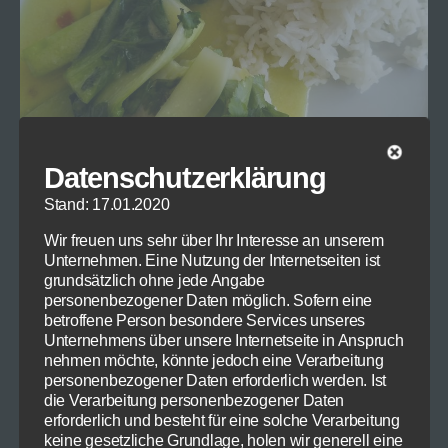
Datenschutzerklärung
Stand: 17.01.2020
Wir freuen uns sehr über Ihr Interesse an unserem
Unternehmen. Eine Nutzung der Internetseiten ist
Für unser heutiges Gericht brauchen Sie:
grundsätzlich ohne jede Angabe
personenbezogener Daten möglich. Sofern eine
betroffene Person besondere Services unseres
Kabeljau, Goldbarsch oder ein ähnliches
Unternehmens über unsere Internetseite in Anspruch
Fischfilet. Die Menge hängt natürlich von der
nehmen möchte, könnte jedoch eine Verarbeitung
Anzahl der Esser ab.
personenbezogener Daten erforderlich werden. Ist
Pak Choi (Menge siehe oben)
die Verarbeitung personenbezogener Daten
erforderlich und besteht für eine solche Verarbeitung
1 milde Zwiebel (in Scheiben)
keine gesetzliche Grundlage, holen wir generell eine