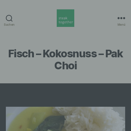
Suchen
Menü
steak
together
Munich
Fisch – Kokosnuss – Pak
Choi