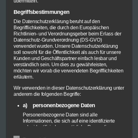
übermitteln.
Steinpilze (Vorspeise)
Begriffsbestimmungen
Die Datenschutzerklärung beruht auf den
Begrifflichkeiten, die durch den Europäischen
Richtlinien- und Verordnungsgeber beim Erlass der
Datenschutz-Grundverordnung (DS-GVO)
verwendet wurden. Unsere Datenschutzerklärung
soll sowohl für die Öffentlichkeit als auch für unsere
Kunden und Geschäftspartner einfach lesbar und
verständlich sein. Um dies zu gewährleisten,
möchten wir vorab die verwendeten Begrifflichkeiten
erläutern.
Wir verwenden in dieser Datenschutzerklärung unter
anderem die folgenden Begriffe:
a) personenbezogene Daten
Personenbezogene Daten sind alle
Gebackene Steinpilze – © Thomas Michael Glaw
Informationen, die sich auf eine identifizierte
oder identifizierbare natürliche Person (im
Schon wieder Steinpilze, höre ich Sie sagen. Na
Folgenden „betroffene Person") beziehen. Als