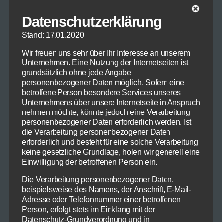
Datenschutzerklärung
Stand: 17.01.2020
Wir freuen uns sehr über Ihr Interesse an unserem
Unternehmen. Eine Nutzung der Internetseiten ist
grundsätzlich ohne jede Angabe
personenbezogener Daten möglich. Sofern eine
betroffene Person besondere Services unseres
Unternehmens über unsere Internetseite in Anspruch
Kartoffelgratin – © Thomas Michael Glaw
nehmen möchte, könnte jedoch eine Verarbeitung
personenbezogener Daten erforderlich werden. Ist
die Verarbeitung personenbezogener Daten
In der Zwischenzeit buttern Sie eine
erforderlich und besteht für eine solche Verarbeitung
Auflaufform, schneiden Ihre Lauchstange zur
keine gesetzliche Grundlage, holen wir generell eine
Hälfte in hauchdünne Scheiben und belegen
Einwilligung der betroffenen Person ein.
den Boden der Form damit. Anschließen tun
Die Verarbeitung personenbezogener Daten,
Sie das Gleiche mit den geschälten Kartoffeln.
beispielsweise des Namens, der Anschrift, E-Mail-
Bedecken Sie die Lauchscheiben überlappend
Adresse oder Telefonnummer einer betroffenen
mit den Kartoffelscheiben. Legen zwei oder
Person, erfolgt stets im Einklang mit der
Datenschutz-Grundverordnung und in
drei Lagen, je nach Appetit und Größe der