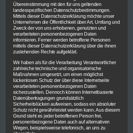
Übereinstimmung mit den für uns geltenden
Auflaufform, geben Sie ein wenig frisch
landesspezifischen Datenschutzbestimmungen.
gemahlenen schwarzen Pfeffer hinzu.. Sie
Mittels dieser Datenschutzerklärung möchte unser
können zwischen die Kartoffelscheiben auch
Unternehmen die Öffentlichkeit über Art, Umfang und
Zweck der von uns erhobenen, genutzten und
noch einmal Lauch legen. Bedecken Sie das
verarbeiteten personenbezogenen Daten
Ganze mit kochender Fleisch- oder
informieren. Ferner werden betroffene Personen
Gemüsebrühe und geben Sie es bei 200 Grad für
mittels dieser Datenschutzerklärung über die ihnen
30 Minuten in den Ofen. Wenn dann noch nicht
zustehenden Rechte aufgeklärt.
alle Flüssigkeit aufgenommen bzw. verdampft
Wir haben als für die Verarbeitung Verantwortlicher
ist schöpfen Sie sie ab, geben zwei oder drei
zahlreiche technische und organisatorische
Esslöffel Sahne darüber, bestreuen es mit frisch
Maßnahmen umgesetzt, um einen möglichst
lückenlosen Schutz der über diese Internetseite
geriebenem Parmesan und schieben das ganze
verarbeiteten personenbezogenen Daten
für ein paar Minuten unter den Grill
sicherzustellen. Dennoch können Internetbasierte
Datenübertragungen grundsätzlich
Das Ergebnis ist ein herrlich leichtes Gratin, das
Sicherheitslücken aufweisen, sodass ein absoluter
mit dem kulinarischen Briefbeschwerern
Schutz nicht gewährleistet werden kann. Aus diesem
Grund steht es jeder betroffenen Person frei,
unserer Studententage wenig zu tun hat. Ich
personenbezogene Daten auch auf alternativen
serviere es oft als eigenständigen Gang.
Wegen, beispielsweise telefonisch, an uns zu