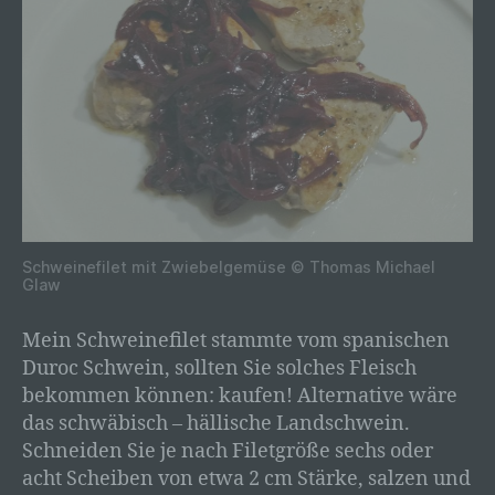
oder jede solche Vorgangsreihe im
Zusammenhang mit personenbezogenen Daten
wie das Erheben, das Erfassen, die
Organisation, das Ordnen, die Speicherung, die
Anpassung oder Veränderung, das Auslesen,
das Abfragen, die Verwendung, die Offenlegung
durch Übermittlung, Verbreitung oder eine
andere Form der Bereitstellung, den Abgleich
oder die Verknüpfung, die Einschränkung, das
Löschen oder die Vernichtung.
d) Einschränkung der Verarbeitung
Schweinefilet mit Zwiebelgemüse © Thomas Michael
Glaw
Einschränkung der Verarbeitung ist die
Markierung gespeicherter personenbezogener
Daten mit dem Ziel, ihre künftige Verarbeitung
Mein Schweinefilet stammte vom spanischen
einzuschränken.
Duroc Schwein, sollten Sie solches Fleisch
e) Profiling
bekommen können: kaufen! Alternative wäre
das schwäbisch – hällische Landschwein.
Profiling ist jede Art der automatisierten
Verarbeitung personenbezogener Daten, die
Schneiden Sie je nach Filetgröße sechs oder
darin besteht, dass diese personenbezogenen
acht Scheiben von etwa 2 cm Stärke, salzen und
Daten verwendet werden, um bestimmte