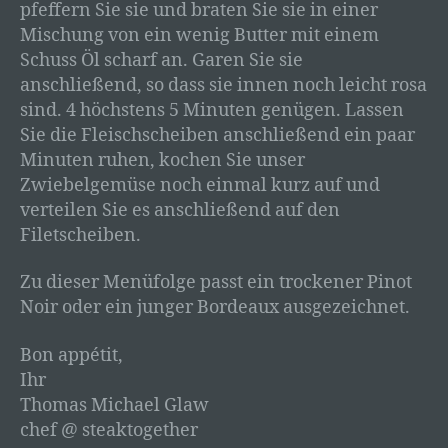
pfeffern Sie sie und braten Sie sie in einer
persönliche Aspekte, die sich auf eine natürliche
Mischung von ein wenig Butter mit einem
Person beziehen, zu bewerten, insbesondere,
um Aspekte bezüglich Arbeitsleistung,
Schuss Öl scharf an. Garen Sie sie
wirtschaftlicher Lage, Gesundheit, persönlicher
anschließend, so dass sie innen noch leicht rosa
Vorlieben, Interessen, Zuverlässigkeit,
sind. 4 höchstens 5 Minuten genügen. Lassen
Verhalten, Aufenthaltsort oder Ortswechsel
Sie die Fleischscheiben anschließend ein paar
dieser natürlichen Person zu analysieren oder
vorherzusagen.
Minuten ruhen, kochen Sie unser
Zwiebelgemüse noch einmal kurz auf und
f) Pseudonymisierung
verteilen Sie es anschließend auf den
Pseudonymisierung ist die Verarbeitung
Filetscheiben.
personenbezogener Daten in einer Weise, auf
welche die personenbezogenen Daten ohne
Zu dieser Menüfolge passt ein trockener Pinot
Hinzuziehung zusätzlicher Informationen nicht
mehr einer spezifischen betroffenen Person
Noir oder ein junger Bordeaux ausgezeichnet.
zugeordnet werden können, sofern diese
zusätzlichen Informationen gesondert
Bon appétit,
aufbewahrt werden und technischen und
Ihr
organisatorischen Maßnahmen unterliegen, die
Thomas Michael Glaw
gewährleisten, dass die personenbezogenen
Daten nicht einer identifizierten oder
chef @ steaktogether
identifizierbaren natürlichen Person zugewiesen